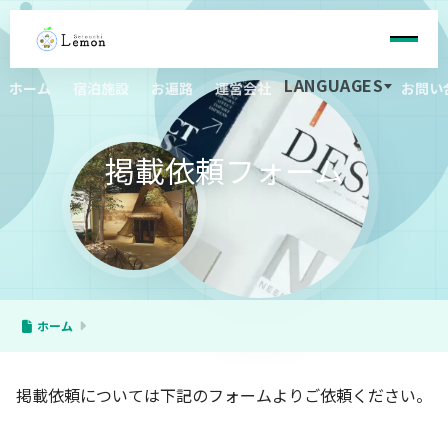
LANGUAGES
ホーム
宿泊施設
お遍路
運営会社
お問い
掲載依頼フォーム
ホーム
掲載依頼については下記のフォームよりご依頼ください。