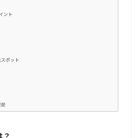
イント
光スポット
便局
は？